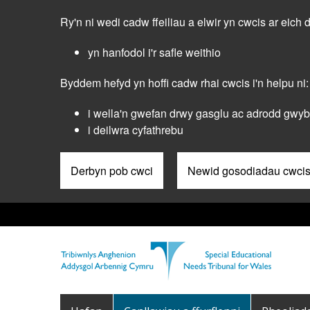
Skip
Ry'n ni wedi cadw ffeiliau a elwir yn cwcis ar eich 
to
main
yn hanfodol i'r safle weithio
content
Byddem hefyd yn hoffi cadw rhai cwcis i'n helpu ni:
i wella'n gwefan drwy gasglu ac adrodd gwybo
i deilwra cyfathrebu
Derbyn pob cwci
Newid gosodiadau cwci
Pre
Header
Menu
Main