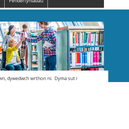
Penderfyniadau
iwn, dywedwch wrthon ni. Dyma sut i