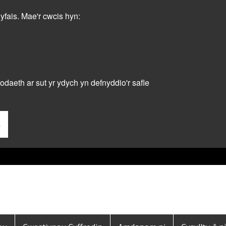
dyfais. Mae'r cwcis hyn:
daeth ar sut yr ydych yn defnyddio'r safle
s