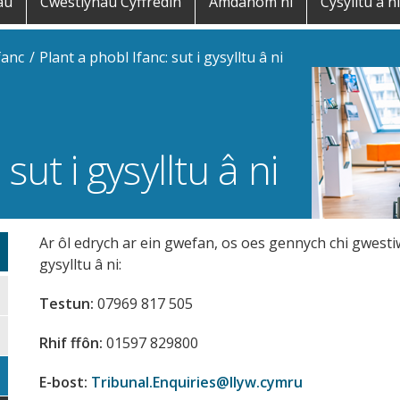
au
Cwestiynau Cyffredin
Amdanom ni
Cysylltu â ni
fanc
Plant a phobl Ifanc: sut i gysylltu â ni
sut i gysylltu â ni
Ar ôl edrych ar ein gwefan, os oes gennych chi gwest
gysylltu â ni:
Testun:
07969 817 505
Rhif ffôn:
01597 829800
E-bost:
Tribunal.Enquiries@llyw.cymru