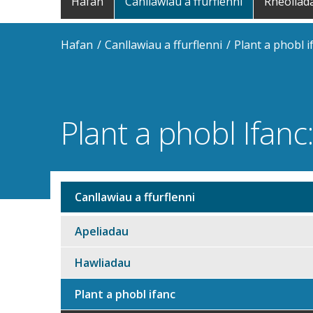
Hafan
Canllawiau a ffurflenni
Rheoliad
navigation
Hafan
Canllawiau a ffurflenni
Plant a phobl i
Plant a phobl Ifanc: 
Canllawiau a ffurflenni
Sub
navigation
Apeliadau
Hawliadau
Plant a phobl ifanc