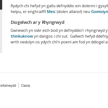
Rydych chi hefyd yn gallu defnyddio ein dolenni i gysyll
helpu, er enghraifft
Meic
(dolen allanol) neu
Gomisiyn
Diogelwch ar y Rhyngrwyd
Gwnewch yn siŵr eich bod yn defnyddio’r rhyngrwyd y
thinkuknow
yn dangos i chi sut. Gallwch hefyd ddef
wrth oedolyn os ydych chi’n poeni am fod yn ddiogel a
preifatrwydd
Cwcis