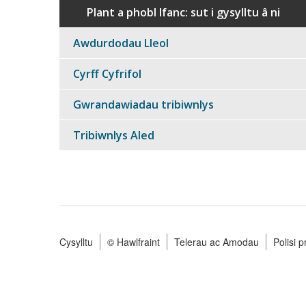
Plant a phobl Ifanc: sut i gysylltu â ni
Awdurdodau Lleol
Cyrff Cyfrifol
Gwrandawiadau tribiwnlys
Tribiwnlys Aled
Cysylltu
© Hawlfraint
Telerau ac Amodau
Polisi 
Footer
menu