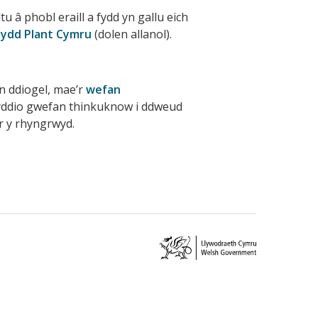
tu â phobl eraill a fydd yn gallu eich
ydd Plant Cymru
(dolen allanol).
n ddiogel, mae’r
wefan
nyddio gwefan thinkuknow i ddweud
r y rhyngrwyd.