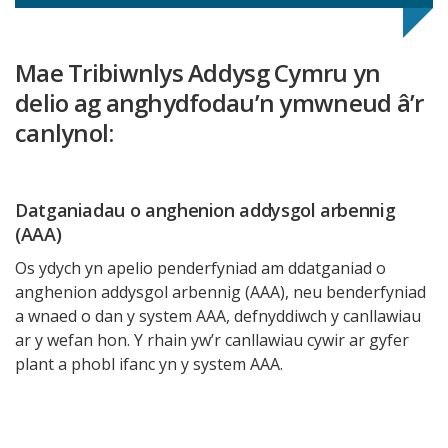
Mae Tribiwnlys Addysg Cymru yn
delio ag anghydfodau’n ymwneud â’r
canlynol:
Datganiadau o anghenion addysgol arbennig
(AAA)
Os ydych yn apelio penderfyniad am ddatganiad o
anghenion addysgol arbennig (AAA), neu benderfyniad
a wnaed o dan y system AAA, defnyddiwch y canllawiau
ar y wefan hon. Y rhain yw’r canllawiau cywir ar gyfer
plant a phobl ifanc yn y system AAA.