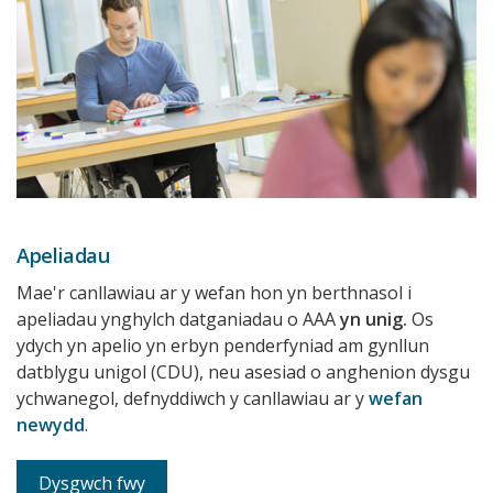
Apeliadau
Mae'r canllawiau ar y wefan hon yn berthnasol i
apeliadau ynghylch datganiadau o AAA
yn unig.
Os
ydych yn apelio yn erbyn penderfyniad am gynllun
datblygu unigol (CDU), neu asesiad o anghenion dysgu
ychwanegol, defnyddiwch y canllawiau ar y
wefan
newydd
.
Dysgwch fwy