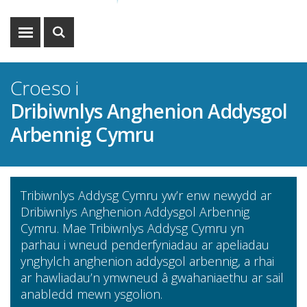
Dangos
Dangos
y
y
fwydlen
chwiliad
Croeso i
Dribiwnlys Anghenion Addysgol
Arbennig Cymru
Tribiwnlys Addysg Cymru yw’r enw newydd ar
Dribiwnlys Anghenion Addysgol Arbennig
Cymru. Mae Tribiwnlys Addysg Cymru yn
parhau i wneud penderfyniadau ar apeliadau
ynghylch anghenion addysgol arbennig, a rhai
ar hawliadau’n ymwneud â gwahaniaethu ar sail
anabledd mewn ysgolion.