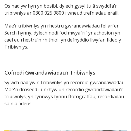
Os nad yw hyn yn bosibl, dylech gysylltu â swyddfa’r
tribiwnlys ar 0300 025 9800 i wneud trefniadau eraill.
Mae’r tribiwnlys yn rhestru gwrandawiadau fel arfer.
Serch hynny, dylech nodi fod mwyafrif yr achosion yn
cael eu rhestru’n rhithiol, yn defnyddio llwyfan fideo y
Tribiwnlys.
Cofnodi Gwrandawiadau'r Tribiwnlys
Sylwch nad yw'r Tribiwnlys yn recordio gwrandawiadau.
Mae'n drosedd i unrhyw un recordio gwrandawiadau'r
tribiwnlys, yn cynnwys tynnu ffotograffau, recordiadau
sain a fideos.