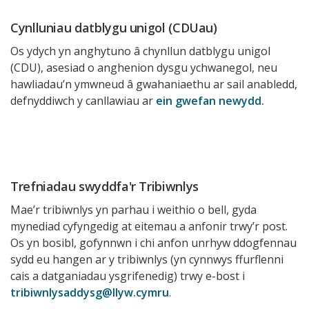
Cynlluniau datblygu unigol (CDUau)
Os ydych yn anghytuno â chynllun datblygu unigol
(CDU), asesiad o anghenion dysgu ychwanegol, neu
hawliadau’n ymwneud â gwahaniaethu ar sail anabledd,
defnyddiwch y canllawiau ar
ein gwefan newydd.
Trefniadau swyddfa'r Tribiwnlys
Mae’r tribiwnlys yn parhau i weithio o bell, gyda
mynediad cyfyngedig at eitemau a anfonir trwy’r post.
Os yn bosibl, gofynnwn i chi anfon unrhyw ddogfennau
sydd eu hangen ar y tribiwnlys (yn cynnwys ffurflenni
cais a datganiadau ysgrifenedig) trwy e-bost i
tribiwnlysaddysg@llyw.cymru
.