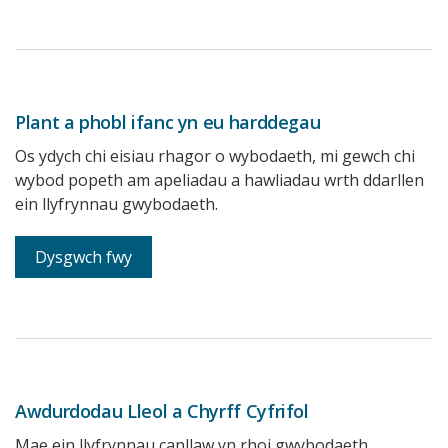
Plant a phobl ifanc yn eu harddegau
Os ydych chi eisiau rhagor o wybodaeth, mi gewch chi
wybod popeth am apeliadau a hawliadau wrth ddarllen
ein llyfrynnau gwybodaeth.
Dysgwch fwy
Awdurdodau Lleol a Chyrff Cyfrifol
Mae ein llyfrynnau canllaw yn rhoi gwybodaeth