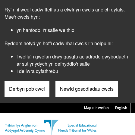
Skip
Ry'n ni wedi cadw ffeiliau a elwir yn cwcis ar eich dyfais.
to
main
Mae'r cwcis hyn:
content
yn hanfodol i'r safle weithio
Byddem hefyd yn hoffi cadw rhai cwcis i'n helpu ni:
i wella'n gwefan drwy gasglu ac adrodd gwybodaeth
ar sut yr ydych yn defnyddio'r safle
i deilwra cyfathrebu
Derbyn pob cwci
Newid gosodiadau cwcis
Map o'r wefan
English
Pre
Header
Menu