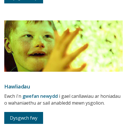
Hawliadau
Ewch i'n
gwefan newydd
i gael canllawiau ar honiadau
o wahaniaethu ar sail anabledd mewn ysgolion.
Dysgwch fwy