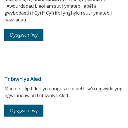
i Awdurdodau Lleol am sut i ymateb i apêl a
gwybodaeth i Gyrff Cyfrifol ynghylch sut i ymateb i
hawliadau
Dysgwch fwy
Tribiwnlys Aled
Mae ein clip fideo yn dangos i chi beth sy’n digwydd yng
ngwrandawiad tribiwnlys Aled.
Dysgwch fwy